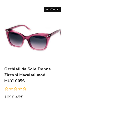
In offerta!
Occhiali da Sole Donna
Zirconi Maculati mod.
MUY1005S
0
109
€
49
€
out
of
5