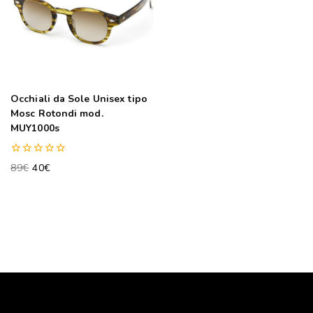
Occhiali da Sole Unisex tipo
Mosc Rotondi mod.
MUY1000s
0
89
€
40
€
out
of
5