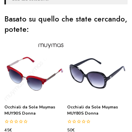
Basato su quello che state cercando,
potete:
Occhiali da Sole Muymas
Occhiali da Sole Muymas
MUY90S Donna
MUY80S Donna
0
0
45
€
50
€