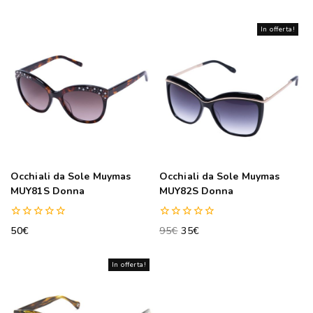
out
out
of
of
5
5
In offerta!
Occhiali da Sole Muymas
Occhiali da Sole Muymas
MUY81S Donna
MUY82S Donna
0
0
50
€
95
€
35
€
out
out
of
of
5
5
In offerta!