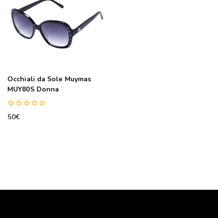
Occhiali da Sole Muymas
MUY80S Donna
0
50
€
out
of
5