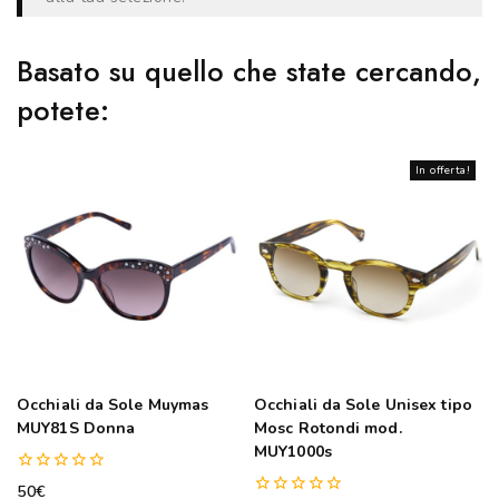
Basato su quello che state cercando,
potete:
In offerta!
Occhiali da Sole Muymas
Occhiali da Sole Unisex tipo
MUY81S Donna
Mosc Rotondi mod.
MUY1000s
0
50
€