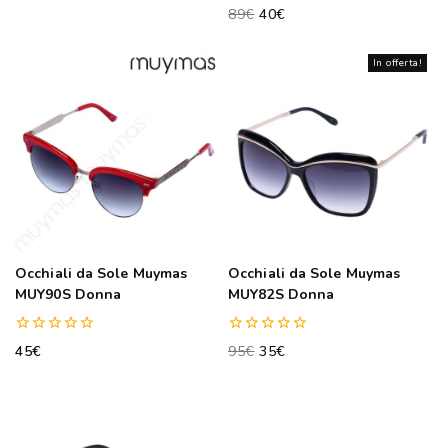
out
0
89
€
40
€
of
out
5
of
5
In offerta!
Occhiali da Sole Muymas
Occhiali da Sole Muymas
MUY90S Donna
MUY82S Donna
0
0
45
€
95
€
35
€
out
out
of
of
5
5