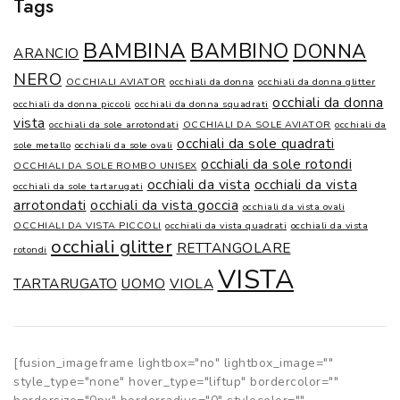
Tags
BAMBINA
BAMBINO
DONNA
ARANCIO
NERO
OCCHIALI AVIATOR
occhiali da donna
occhiali da donna glitter
occhiali da donna
occhiali da donna piccoli
occhiali da donna squadrati
vista
occhiali da sole arrotondati
OCCHIALI DA SOLE AVIATOR
occhiali da
occhiali da sole quadrati
sole metallo
occhiali da sole ovali
occhiali da sole rotondi
OCCHIALI DA SOLE ROMBO UNISEX
occhiali da vista
occhiali da vista
occhiali da sole tartarugati
arrotondati
occhiali da vista goccia
occhiali da vista ovali
OCCHIALI DA VISTA PICCOLI
occhiali da vista quadrati
occhiali da vista
occhiali glitter
RETTANGOLARE
rotondi
VISTA
TARTARUGATO
UOMO
VIOLA
[fusion_imageframe lightbox="no" lightbox_image=""
style_type="none" hover_type="liftup" bordercolor=""