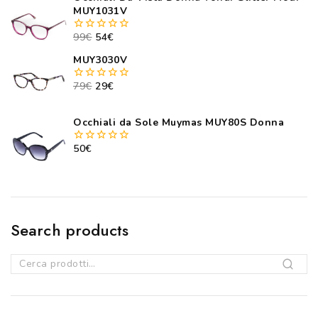
MUY1031V
99
€
54
€
0
out
MUY3030V
of
5
79
€
29
€
0
out
of
5
Occhiali da Sole Muymas MUY80S Donna
50
€
0
out
of
5
Search products
CERCA