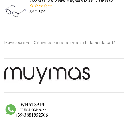
Occhiali da Vista Muymas MUY17 Unisex
of
5
89
€
30
€
0
out
of
5
Muymas.com – C’è chi la moda la crea e chi la moda la fà.