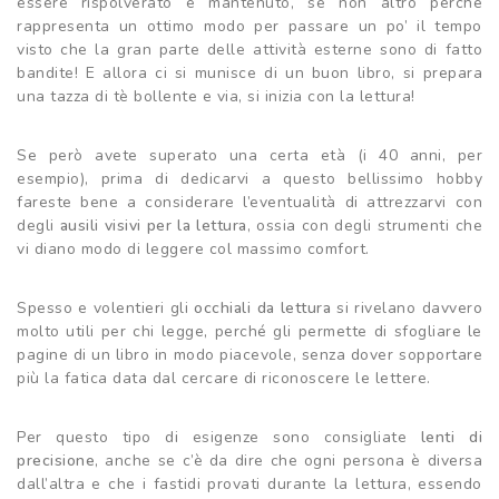
essere rispolverato e mantenuto, se non altro perché
rappresenta un ottimo modo per passare un po’ il tempo
visto che la gran parte delle attività esterne sono di fatto
bandite! E allora ci si munisce di un buon libro, si prepara
una tazza di tè bollente e via, si inizia con la lettura!
Se però avete superato una certa età (i 40 anni, per
esempio), prima di dedicarvi a questo bellissimo hobby
fareste bene a considerare l’eventualità di attrezzarvi con
degli
ausili visivi per la lettura
, ossia con degli strumenti che
vi diano modo di leggere col massimo comfort.
Spesso e volentieri gli
occhiali da lettura
si rivelano davvero
molto utili per chi legge, perché gli permette di sfogliare le
pagine di un libro in modo piacevole, senza dover sopportare
più la fatica data dal cercare di riconoscere le lettere.
Per questo tipo di esigenze sono consigliate
lenti di
precisione
, anche se c’è da dire che ogni persona è diversa
dall’altra e che i fastidi provati durante la lettura, essendo