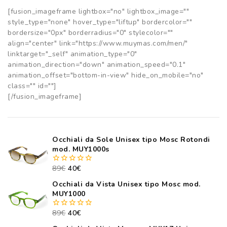
[fusion_imageframe lightbox="no" lightbox_image=""
style_type="none" hover_type="liftup" bordercolor=""
bordersize="0px" borderradius="0" stylecolor=""
align="center" link="https://www.muymas.com/men/"
linktarget="_self" animation_type="0"
animation_direction="down" animation_speed="0.1"
animation_offset="bottom-in-view" hide_on_mobile="no"
class="" id=""]
[/fusion_imageframe]
Occhiali da Sole Unisex tipo Mosc Rotondi
mod. MUY1000s
89
€
40
€
0
out
Occhiali da Vista Unisex tipo Mosc mod.
of
5
MUY1000
89
€
40
€
0
out