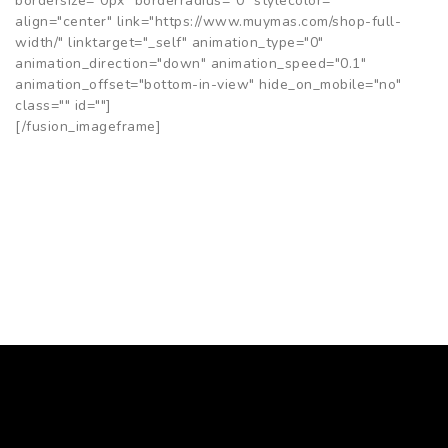
bordersize="0px" borderradius="0" stylecolor=""
align="center" link="https://www.muymas.com/shop-full-
width/" linktarget="_self" animation_type="0"
animation_direction="down" animation_speed="0.1"
animation_offset="bottom-in-view" hide_on_mobile="no"
class="" id=""]
[/fusion_imageframe]