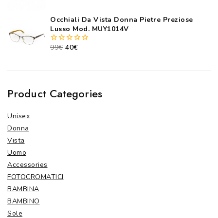
out
of
5
Occhiali Da Vista Donna Pietre Preziose
Lusso Mod. MUY1014V
99
€
40
€
0
out
of
5
Product Categories
Unisex
Donna
Vista
Uomo
Accessories
FOTOCROMATICI
BAMBINA
BAMBINO
Sole