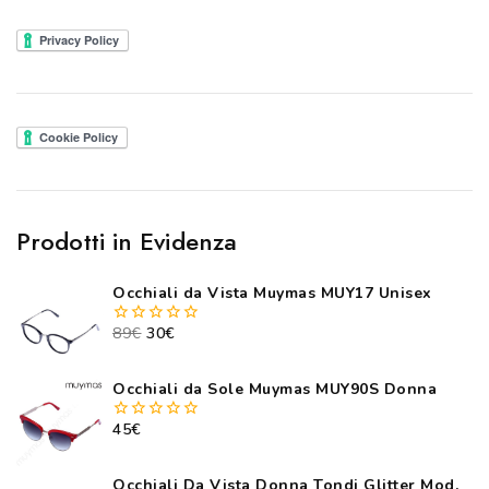
Prodotti in Evidenza
Occhiali da Vista Muymas MUY17 Unisex
89
€
30
€
0
out
of
5
Occhiali da Sole Muymas MUY90S Donna
45
€
0
out
of
5
Occhiali Da Vista Donna Tondi Glitter Mod.