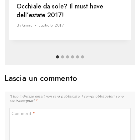
Occhiale da sole? Il must have
dell’estate 2017!
By
Gmac
Luglio 6, 2017
Lascia un commento
Il tuo indirizzo email non sarà pubblicato.
I campi obbligatori sono
contrassegnati
*
Comment
*