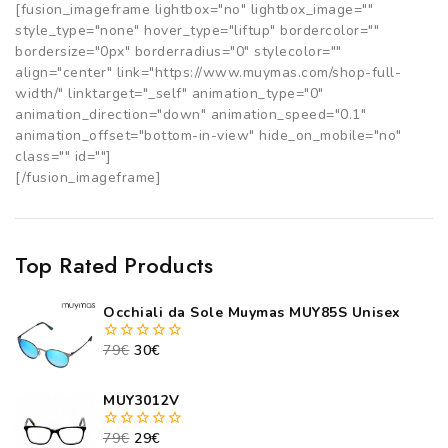
[fusion_imageframe lightbox="no" lightbox_image=""
style_type="none" hover_type="liftup" bordercolor=""
bordersize="0px" borderradius="0" stylecolor=""
align="center" link="https://www.muymas.com/shop-full-
width/" linktarget="_self" animation_type="0"
animation_direction="down" animation_speed="0.1"
animation_offset="bottom-in-view" hide_on_mobile="no"
class="" id=""]
[/fusion_imageframe]
Top Rated Products
Occhiali da Sole Muymas MUY85S Unisex
79
€
30
€
0
out
of
5
MUY3012V
79
€
29
€
0